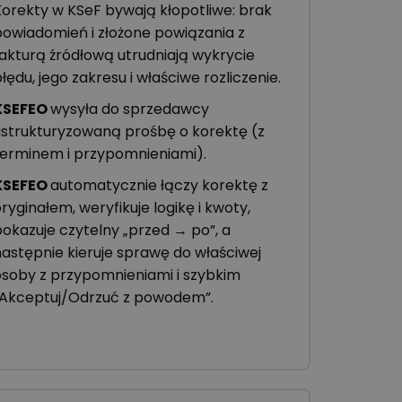
Korekty w KSeF bywają kłopotliwe: brak
powiadomień i złożone powiązania z
fakturą źródłową utrudniają wykrycie
łędu, jego zakresu i właściwe rozliczenie.
KSEFEO
wysyła do sprzedawcy
ustrukturyzowaną prośbę o korektę (z
terminem i przypomnieniami).
KSEFEO
automatycznie łączy korektę z
ryginałem, weryfikuje logikę i kwoty,
pokazuje czytelny „przed → po”, a
następnie kieruje sprawę do właściwej
osoby z przypomnieniami i szybkim
„Akceptuj/Odrzuć z powodem”.