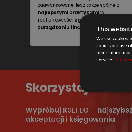
zaawansowane, lecz także spójne z
najlepszymi praktykami
w
rachunkowości,
zgodności
i
zarządzaniu finansami
.
This websit
We use cookies to
about your use of
other information
services.
Read m
Skorzystaj z BEZ
Wypróbuj KSEFEO – najszybs
akceptacji i księgowania