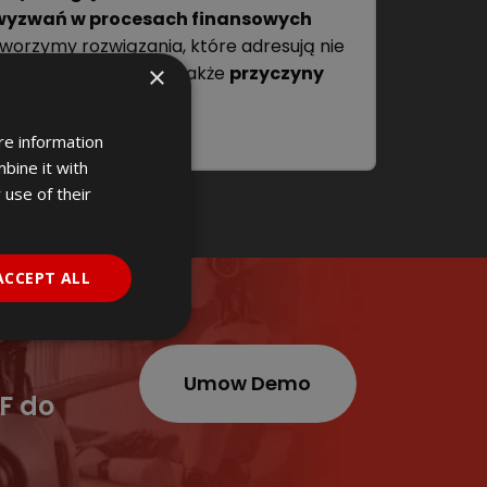
wyzwań w procesach finansowych
tworzymy rozwiązania, które adresują nie
×
tylko symptomy, lecz także
przyczyny
źródłowe
.
re information
bine it with
 use of their
ACCEPT ALL
Umow Demo
F do