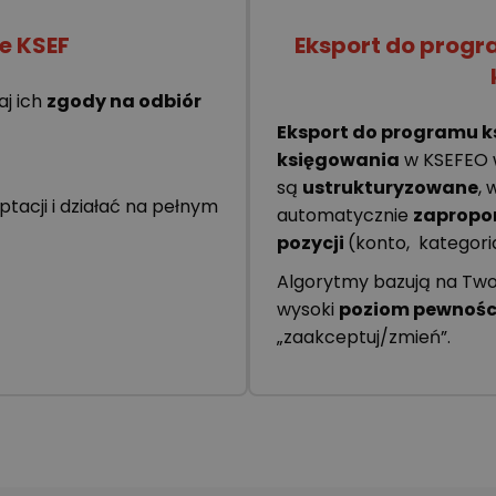
e KSEF
Eksport do progr
aj ich
zgody na odbiór
Eksport do programu k
księgowania
w KSEFEO w
są
ustrukturyzowane
,
tacji i działać na pełnym
automatycznie
zapropo
pozycji
(konto, kategoria
Algorytmy bazują na Twoi
wysoki
poziom pewnośc
„zaakceptuj/zmień”.