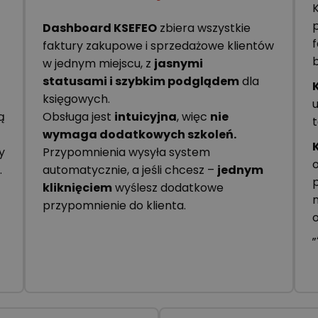
Dashboard KSEFEO
zbiera wszystkie
faktury zakupowe i sprzedażowe klientów
b
w jednym miejscu, z
jasnymi
statusami i szybkim podglądem
dla
księgowych.
ą
Obsługa jest
intuicyjna
, więc
nie
wymaga dodatkowych szkoleń.
y
Przypomnienia wysyła system
o
.
automatycznie, a jeśli chcesz –
jednym
kliknięciem
wyślesz dodatkowe
przypomnienie do klienta.