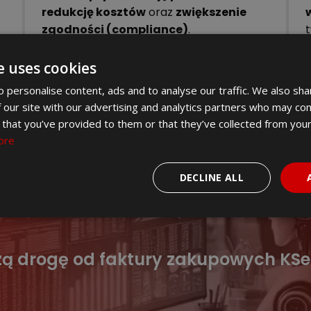
redukcję kosztów
oraz
zwiększenie
zgodności (compliance)
.
e uses cookies
 personalise content, ads and to analyse our traffic. We also sha
 our site with our advertising and analytics partners who may com
 that you’ve provided to them or that they’ve collected from your
ore
DECLINE ALL
PŁATNEGO demo KSEFEO
zą drogę od faktury zakupowych KSe