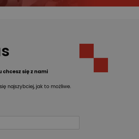
as
 chcesz się z nami
ię najszybciej, jak to możliwe.