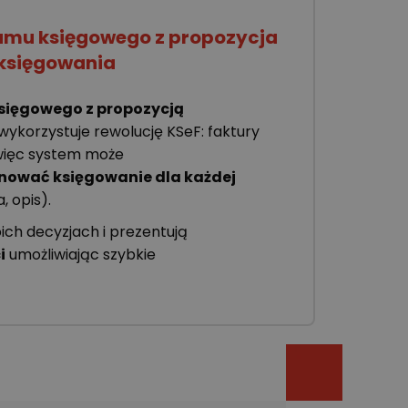
amu księgowego z propozycja
księgowania
sięgowego z propozycją
ykorzystuje rewolucję KSeF: faktury
 więc system może
nować księgowanie dla każdej
, opis).
ch decyzjach i prezentują
i
umożliwiając szybkie