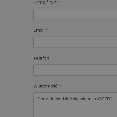
Firma / NIP
*
Email
*
i
Telefon
I
m
i
ę
*
Wiadomość
*