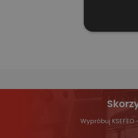
– swoje istniej
Skorz
Wypróbuj KSEFEO –