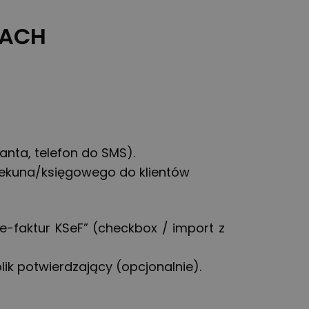
KACH
anta, telefon do SMS).
iekuna/księgowego do klientów
e-faktur KSeF” (checkbox / import z
ik potwierdzający (opcjonalnie).