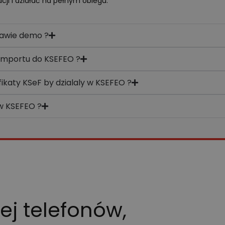
ji i działać na pełnym obiegu.
rawie demo ?
 importu do KSEFEO ?
fikaty KSeF by dzialaly w KSEFEO ?
 w KSEFEO ?
iej telefonów,