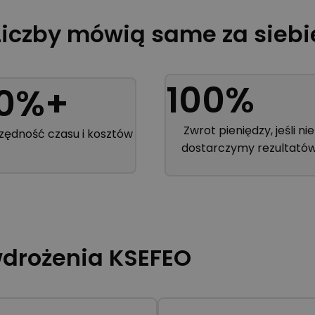
Liczby mówią same za siebi
100%
0%+​
Zwrot pieniędzy, jeśli nie
zędność czasu i kosztów
dostarczymy rezultató
wdrożenia KSEFEO