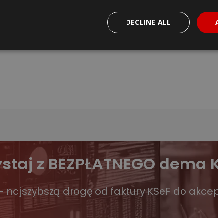
ące systemy biur rachunkowych.
DECLINE ALL
ystaj z BEZPŁATNEGO dema 
 najszybszą drogę od faktury KSeF do akcept