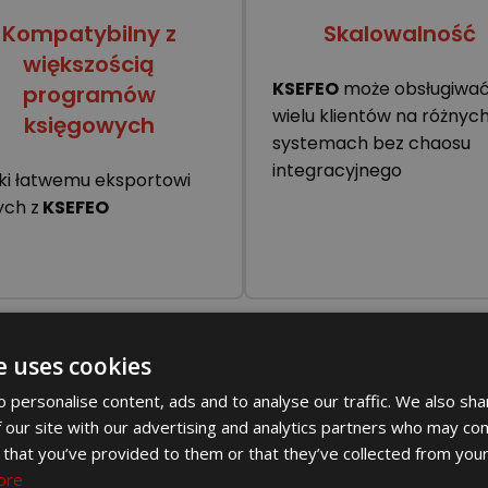
Kompatybilny z
Skalowalność
większością
KSEFEO
może obsługiwa
programów
wielu klientów na różnyc
księgowych
systemach bez chaosu
integracyjnego
ki łatwemu eksportowi
ych z
KSEFEO
e uses cookies
 personalise content, ads and to analyse our traffic. We also sha
 oprogramowania. Bez szkoleń. Bez 
 our site with our advertising and analytics partners who may com
 that you’ve provided to them or that they’ve collected from your
 jest stworzone dla firm, które chcą ulepszać – 
ore