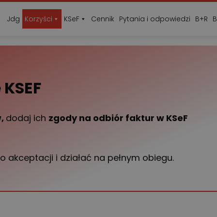
Jdg
Korzyści
KSeF
Cennik
Pytania i odpowiedzi
B+R
B
 KSEF
w,
dodaj ich
zgody na odbiór faktur w KSeF
 akceptacji i działać na pełnym obiegu.