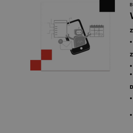
B
Z
Z
D