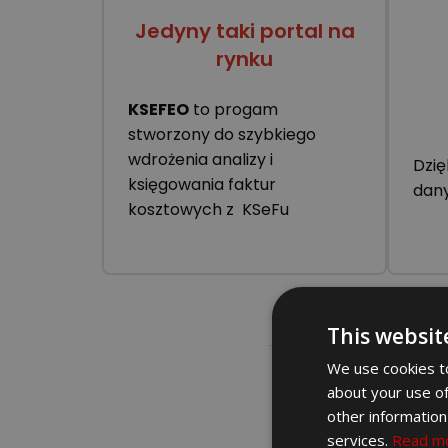
Jedyny taki portal na
rynku
KSEFEO
to progam
stworzony do szybkiego
wdrożenia analizy i
Dzię
księgowania faktur
dan
kosztowych z KSeFu
This websit
We use cookies to
Bez nowego
about your use of
other information
Nasze podejście
services.
Read m