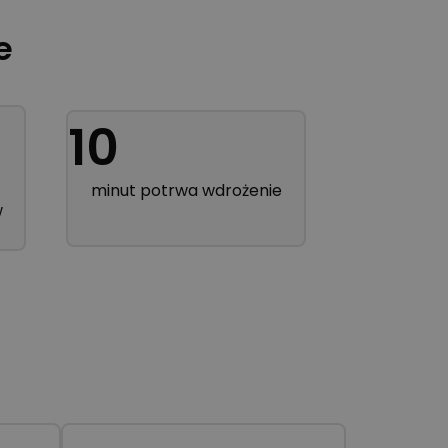
e
10
minut potrwa wdrożenie
w