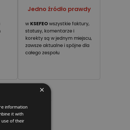
Jedno źródło prawdy
ć
w
KSEFEO
wszystkie faktury,
h
statusy, komentarze i
korekty są w jednym miejscu,
zawsze aktualne i spójne dla
całego zespołu
×
re information
zakłóceń.
bine it with
 use of their
a nie zastępować