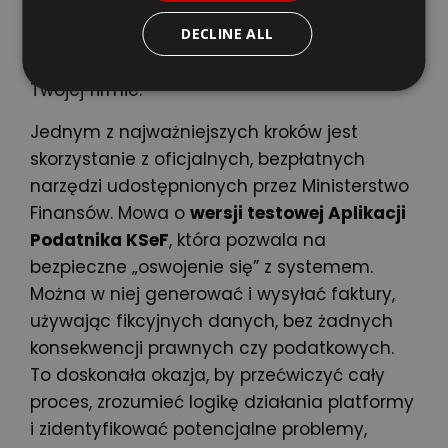
system. Prawidłowe wdrożenie to bowiem
nie tylko kwestia technologiczna, ale również
DECLINE ALL
organizacyjna, obejmująca procesy i ludzi w
Twojej firmie.
Jednym z najważniejszych kroków jest
skorzystanie z oficjalnych, bezpłatnych
narzędzi udostępnionych przez Ministerstwo
Finansów. Mowa o
wersji testowej Aplikacji
Podatnika KSeF
, która pozwala na
bezpieczne „oswojenie się” z systemem.
Można w niej generować i wysyłać faktury,
używając fikcyjnych danych, bez żadnych
konsekwencji prawnych czy podatkowych.
To doskonała okazja, by przećwiczyć cały
proces, zrozumieć logikę działania platformy
i zidentyfikować potencjalne problemy,