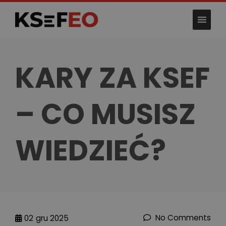
Skip
to
content
KARY ZA KSEF
– CO MUSISZ
WIEDZIEĆ?
No Comments
02
gru 2025