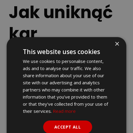
Jak uniknąć
kar
×
związanych z
This website uses cookies
We use cookies to personalise content,
KSeF?
ads and to analyse our traffic. We also
share information about your use of our
site with our advertising and analytics
partners who may combine it with other
Kluczowe dla uniknięcia kar za
information that you’ve provided to them
nieprzestrzeganie przepisów KSeF jest
or that they’ve collected from your use of
proaktywne i kompleksowe przygotowanie
their services.
Read more
,
dlatego warto podjąć działania już teraz,
aby zapewnić płynne przejście na nowy
ACCEPT ALL