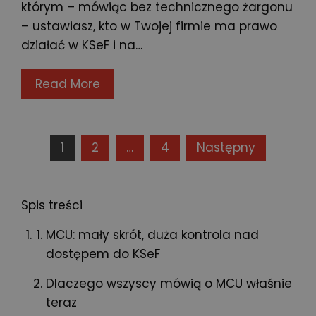
którym – mówiąc bez technicznego żargonu
– ustawiasz, kto w Twojej firmie ma prawo
działać w KSeF i na…
Read More
Stronicowanie
1
2
…
4
Następny
wpisów
Spis treści
MCU: mały skrót, duża kontrola nad
dostępem do KSeF
Dlaczego wszyscy mówią o MCU właśnie
teraz