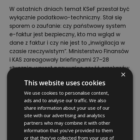
W ostatnich dniach temat KSeF przestał być
wyłącznie podatkowo-techniczny. Stał się
sporem o zaufanie: czy państwowy system
e-faktur jest bezpieczny, kto ma wgląd w
dane z faktur i czy nie jest to „inwigilacja w
czasie rzeczywistym”. Ministerstwo Finansów
i KAS zareagowały briefingami 27–28
stycznia, wprost nazywając część przekazów
×
dezinformacją. Poniżej porządkujemy fakty,
This website uses cookies
bo w dyskusji mieszają się trzy różne sprawy:
bezpieczeństwo infrastruktury, dostęp
We use cookies to personalise content,
ads and to analyse our traffic. We also
urzędników do danych oraz ryzyko
share information about your use of our
„pośredników” technologicznych. Dlaczego
site with our advertising and analytics
temat bezpieczeństwa KSeF wybuchł tuż
partners who may combine it with other
przed startem KSeF rusza obowiązkowo
information that you’ve provided to them
etapami, ale od 1 lutego 2026 r. system
or that they’ve collected from your use of