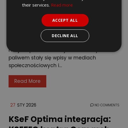
wchodzi w realny obieg dla największych
their services.
Read more
firm, a równolegle wszyscy przedsiębiorcy
mają odbierać faktury w KSeF. To właśnie
ACCEPT ALL
perspektywa centralizacji ogromnej liczby
dokumentów oraz widoczności procesów
DECLINE ALL
zakupowo-sprzedażowych w jednym
miejscu podbiła emocje. Dodatkowym
paliwem stały się wpisy w mediach
społecznościowych i…
Read More
27
STY 2026
NO COMMENTS
KSeF Optima integracja: