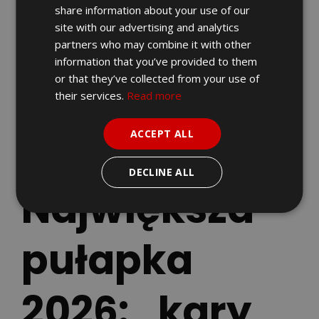
share information about your use of our
decyzje „kto i kiedy”),
site with our advertising and analytics
w sporze znaczenie ma dokumentacja
partners who may combine it with other
zdarzeń (awaria, niedostępność, tryb
information that you’ve provided to them
offline, terminy dosłania).
or that they’ve collected from your use of
their services.
Read more
Dla firm to sygnał: jeśli dziś nie ma
opisanych ról i kontroli, w 2027 r. może być
ACCEPT ALL
trudno wykazać, że problem był incydentem,
a nie stałą praktyką.
DECLINE ALL
Największa
pułapka
2026: „kary