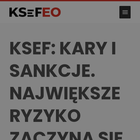
Skip
to
content
KSEF: KARY I
SANKCJE.
NAJWIĘKSZE
RYZYKO
ZACZYNA SIĘ