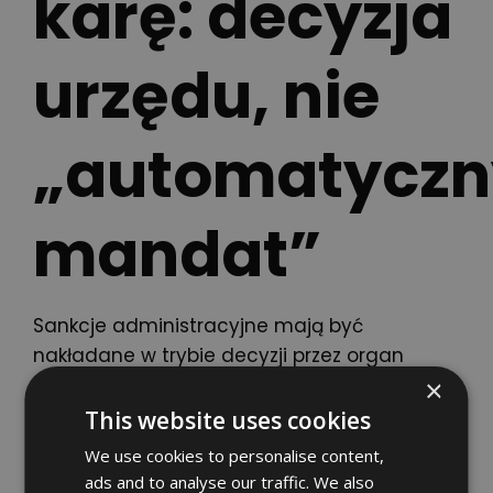
karę: decyzja
urzędu, nie
„automatyczn
mandat”
Sankcje administracyjne mają być
nakładane w trybie decyzji przez organ
podatkowy. To ważne, bo w praktyce
×
oznacza:
This website uses cookies
We use cookies to personalise content,
liczy się dowód dochowania należytej
ads and to analyse our traffic. We also
staranności (procedury, logi, monitoring,