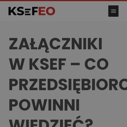
Skip
to
content
ZAŁĄCZNIKI
W KSEF – CO
PRZEDSIĘBIOR
POWINNI
WIEDZIEĆ?