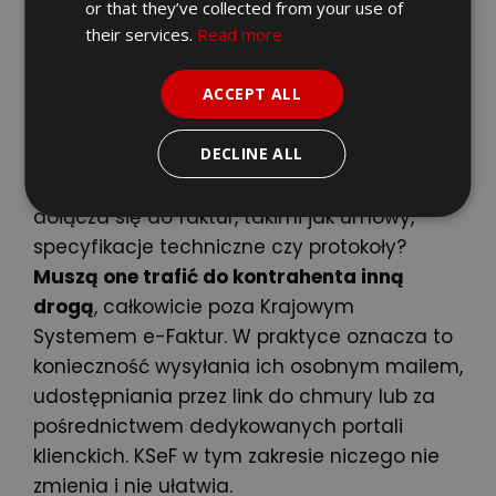
or that they’ve collected from your use of
strukturze e-faktury – chodzi o szczegółowe
their services.
Read more
informacje dotyczące np. jednostek miary,
ilości czy cen jednostkowych.
Nie ma w nim
ACCEPT ALL
miejsca na treści marketingowe
, warunki
gwarancji czy inne dokumenty biznesowe.
DECLINE ALL
Co zatem z dokumentami, które tradycyjnie
dołącza się do faktur, takimi jak umowy,
specyfikacje techniczne czy protokoły?
Muszą one trafić do kontrahenta inną
drogą
, całkowicie poza Krajowym
Systemem e-Faktur. W praktyce oznacza to
konieczność wysyłania ich osobnym mailem,
udostępniania przez link do chmury lub za
pośrednictwem dedykowanych portali
klienckich. KSeF w tym zakresie niczego nie
zmienia i nie ułatwia.