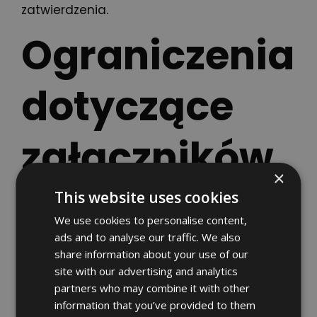
zatwierdzenia.
Ograniczenia
dotyczące
załączników
×
w KSeF
This website uses cookies
We use cookies to personalise content,
ads and to analyse our traffic. We also
Kolejnym istotnym ograniczeniem jest
share information about your use of our
site with our advertising and analytics
zawartość. Załącznik może zawierać
partners who may combine it with other
wyłącznie dodatkowe dane podatkowe,
information that you’ve provided to them
które nie mieszczą się w standardowej